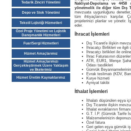
Tedarik Zinciri Yönetimi
Nakliyat-Depolama ve 4458
yönetmelik ile diğer tüm Dış T
mevzuata uygunluğunu denetler,
Depo ve Stok Yönetimi
tüm ihtiyaçlarınızı karşılar. Ç
projelerinizi planlar ve yönetir.
Tekstil Lojistiği Hizmetleri
eder.
Özel Proje Yönetimi ve Lojistik
İhracat İşlemleri
Danışmanlık Hizmetleri
Dış Ticaret'e ilişkin mevz
Fuar/Sergi Hizmetleri
İhracatçı Birlikleri ve ilgil
İhracatçı birlikleri ile onlin
Hizmet Amaçlarımız
İhrac Faturasının düzenle
ATR, EUR1, Menşe Şahade
Hizmet Amaçlarımızı
Odası tasdikleri
Gerçekleştirmek Üzere Yaklaşım
Gümrük Beyannamelerinin 
ve İlkelerimiz
Evrak teslimatı (KDV, Ban
Hizmet Üretim Kaynaklarımız
Kurye hizmeti
Ayniyat takibi
İthalat İşlemleri
İthalatı düşünülen eşya i
Dış Ticarete ilişkin mevzu
İthalat evraklarının firman
G.T. İ.P. (Gümrük Tarife İ
Malzemelerinizin deponuza
Özel fatura
Geri gelen eşya gümrük iş