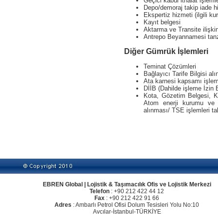
Geçici kabul ithalat işlemle
Depo/demoraj takip iade h
Ekspertiz hizmeti (ilgili k
Kayıt belgesi
Aktarma ve Transite ilişki
Antrepo Beyannamesi tanzi
Diğer Gümrük İşlemleri
Teminat Çözümleri
Bağlayıcı Tarife Bilgisi al
Ata karnesi kapsamı işlem
DİİB (Dahilde işleme İzin B
Kota, Gözetim Belgesi, Ko
Atom enerji kurumu ve di
alınması/ TSE işlemleri ta
EBREN Global | Lojistik & Taşımacılık Ofis ve Lojistik Merkezi
Telefon
: +90 212 422 44 12
Fax
: +90 212 422 91 66
Adres
: Ambarlı Petrol Ofisi Dolum Tesisleri Yolu No:10
Avcılar-İstanbul-TÜRKİYE