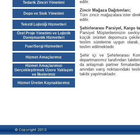
edilir.
Tedarik Zinciri Yönetimi
Zincir Mağaza Dağıtımları;
Depo ve Stok Yönetimi
Tüm zincir mağazalara ister direk 
edilir.
Tekstil Lojistiği Hizmetleri
Şehirlerarası Parsiyel, Kargo t
Parsiyel Müşterilerimizin sevk
Özel Proje Yönetimi ve Lojistik
küçük ürünleri depomuza çekiler
Danışmanlık Hizmetleri
teslim sürelerine uygun olarak
Fuar/Sergi Hizmetleri
teslim edilmektedir.
Şehir içi ve Şehirlerarası Kom
Hizmet Amaçlarımız
departmanımız tarafından talebi
da anlaşmalı partner firmalard
Hizmet Amaçlarımızı
anından varış noktasındaki tes
Gerçekleştirmek Üzere Yaklaşım
takibi yapılmaktadır.
ve İlkelerimiz
Hizmet Üretim Kaynaklarımız