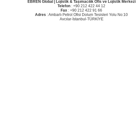
EBREN Global | Lojistik & Taşımacılık Ofis ve Lojistik Merkezi
Telefon
: +90 212 422 44 12
Fax
: +90 212 422 91 66
Adres
: Ambarlı Petrol Ofisi Dolum Tesisleri Yolu No:10
Avcılar-İstanbul-TÜRKİYE